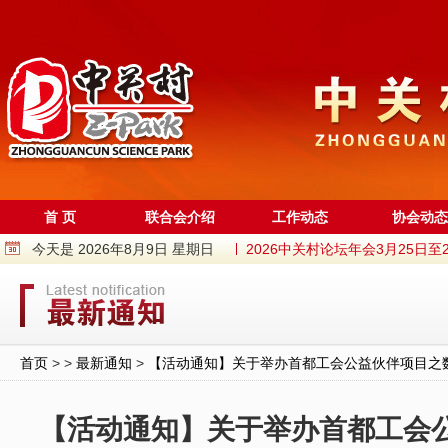
首 页
联合会介绍
工作动态
协会动态
今天是 2026年8月9日 星期日
中关村商圈“两委一办”成立
获评“中关村特色产业园”！中关村（
“园区进高校，成果进园区”系列活动
中关村“火花”活动之航天科工专场路
首页
> >
最新通知
>
【活动通知】关于举办首都工会公益伙伴项目之数
用一本书解锁12条街巷密码！海淀中
中关村国际创新中心启用一年来，全
【活动通知】关于举办首都工会
38岁，中关村依然是中国创新滚烫的