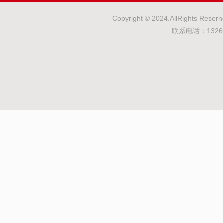
Copyright © 2024.AllRights
联系电话：132643