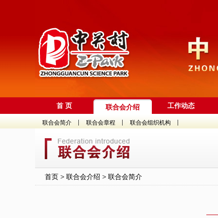
首 页
工作动态
联合会介绍
今天是 2026年8月7日 星期五
中关村商圈“两委一办
联合会简介
联合会章程
联合会组织机构
获评“中关村特色产业园
“园区进高校，成果进园
中关村“火花”活动之航
首页
>
联合会介绍
>
联合会简介
用一本书解锁12条街巷
中关村国际创新中心启
38岁，中关村依然是中