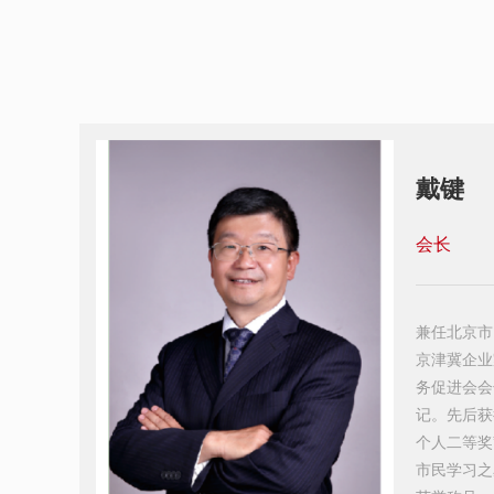
戴键
会长
兼任北京市
京津冀企业
务促进会会
记。先后获
个人二等奖
市民学习之