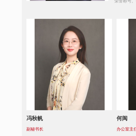
荣誉称号。
会专家、北
会组织创新
及科技服务
冯秋帆
何闽
副秘书长
办公室主