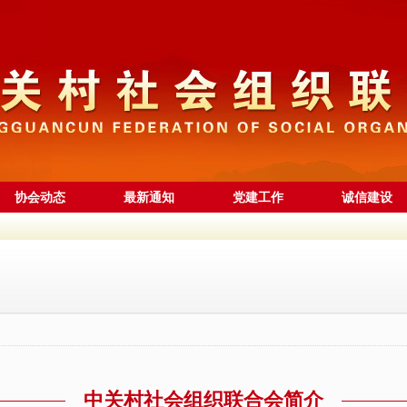
协会动态
最新通知
党建工作
诚信建设
”成立
”！中关村（京....
区”系列活动—....
天科工专场路演....
密码！海淀中关....
用一年来，全球创....
国创新滚烫的坐....
中关村社会组织联合会简介