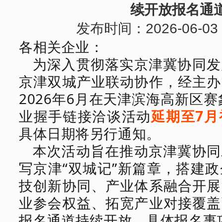
38岁，中关村依然是中国创新滚烫的
续开放报名通
发布时间：2026-06-0
各相关企业：
为深入贯彻落实京津冀协同发
京津双城产业联动协作，经主办
2026年6月在天津滨海高新区赛
业握手
链接
洽谈活动
延期至
7
具体日期
将
另行通知。
本次活动旨在推动京津冀协同
写京津
“
双城记
”
新篇章，搭建政
技创新协同、产业体系融合开展
业参会权益、拓宽
产业
对接
覆盖
报名通道
持续开放
，
具体
报名事