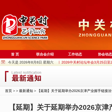
首 页
联合会介绍
工作动态
协会动态
今天是 2026年8月8日 星期六
2026中关村论坛年会3月25日至2..
中关村商圈“两委一办”成立
获评“中关村特色产业园”！中关村（
“园区进高校，成果进园区”系列活动
首页
> >
最新通知
>
【延期】关于延期举办2026京津产业握手链接
中关村“火花”活动之航天科工专场路
用一本书解锁12条街巷密码！海淀中
【延期】关于延期举办2026京
中关村国际创新中心启用一年来，全