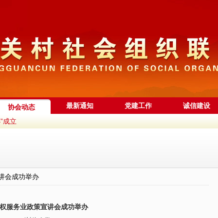
最新通知
党建工作
诚信建设
协会动态
”成立
”！中关村（京....
区”系列活动—....
天科工专场路演....
讲会成功举办
密码！海淀中关....
用一年来，全球创....
权服务业政策宣讲会成功举办
国创新滚烫的坐....