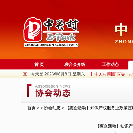
首 页
联合会介绍
工作动态
今天是 2026年8月8日 星期六
中关村商圈“两委一办
获评“中关村特色产业园
“园区进高校，成果进园
中关村“火花”活动之航
首页
> >
协会动态
>
【惠企活动】知识产权服务业政策宣
用一本书解锁12条街巷
中关村国际创新中心启
【惠企活动】知识产
38岁，中关村依然是中