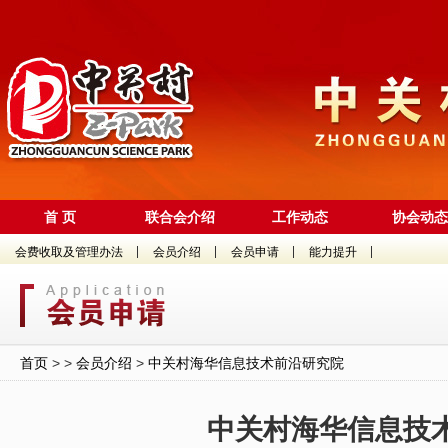
首 页
联合会介绍
工作动态
协会动态
今天是 2026年8月7日 星期五
2026中关村论坛年会3月25日至2..
会费收取及管理办法
会员介绍
会员申请
能力提升
中关村商圈“两委一办”成立
获评“中关村特色产业园”！中关村（
“园区进高校，成果进园区”系列活动
首页
> >
会员介绍
>
中关村海华信息技术前沿研究院
中关村“火花”活动之航天科工专场路
用一本书解锁12条街巷密码！海淀中
中关村海华信息技
中关村国际创新中心启用一年来，全